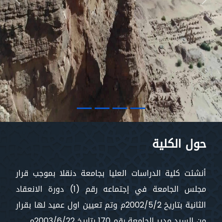
evious
Next
حول الكلية
أنشئت كلية الدراسات العليا بجامعة دنقلا بموجب قرار
مجلس الجامعة في إجتماعه رقم (1) دورة الانعقاد
الثانية بتاريخ 2002/5/2م وتم تعيين اول عميد لها بقرار
من السيد مدير الجامعة رقم 170 بتاريخ 2003/6/22م .